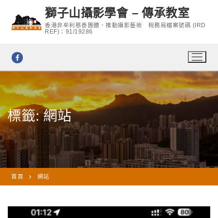
Skip
獅子山攝影學會 – 傳承教室
to
香港非牟利慈善團體．推動攝影藝術 稅務局檔案號碼 (IRD
content
REF)：91/19286
標籤:
網站
首頁
網站