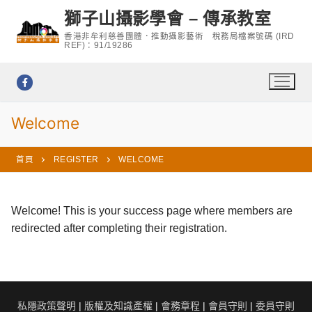
Skip
獅子山攝影學會 – 傳承教室
to
香港非牟利慈善團體．推動攝影藝術 稅務局檔案號碼 (IRD
content
REF)：91/19286
Welcome
首頁
REGISTER
WELCOME
Welcome! This is your success page where members are
redirected after completing their registration.
私隱政策聲明
|
版權及知識產權
|
會務章程
|
會員守則
|
委員守則