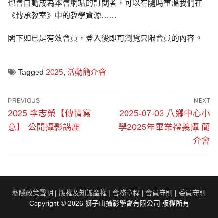
也會自動成為本會網站的訂閱者，可以在隨時重溫我們在
《傳承教室》中的教學資源……
閣下如已是有效會員，登入後即可瀏覽只限會員的內容。
Tagged
2025
,
活動簡介會
文
PREVIOUS
NEXT
章
Previous
Next
2025 李志榮【傳情寫
2025-07-03 八鄉中心小
post:
post:
導
意】 公開攝影講座
學2025年畢業禮義攝 簡
介會
覽
私隱政策聲明
|
版權及知識產權
|
會務章程
|
會員守則
|
委員守則
Copyright © 2026 獅子山攝影學會有限公司 版權所有