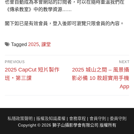
也會自動成為本會網站的訂閱者，可以在隨時重溫我們在
《傳承教室》中的教學資源……
閣下如已是有效會員，登入後即可瀏覽只限會員的內容。
Tagged
2025
,
課堂
文
PREVIOUS
NEXT
章
Previous
Next
2025 CapCut 短片製作
2025 城山之間 – 風景攝
post:
post:
導
班・第三課
影必備 10 款超實用手機
App
覽
私隱政策聲明
|
版權及知識產權
|
會務章程
|
會員守則
|
委員守則
Copyright © 2026 獅子山攝影學會有限公司 版權所有