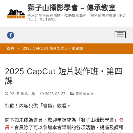
Skip
獅子山攝影學會 – 傳承教室
to
香港非牟利慈善團體．推動攝影藝術 稅務局檔案號碼 (IRD
content
REF)：91/19286
首頁
2025 CAPCUT 短片製作班・第四課
2025 CapCut 短片製作班・第四
課
PSLR 網站小編
2025-08-27
普通會員級
抱歉！內容只供「會員」收看。
閣下如未成為會員，歡迎申請成為「獅子山攝影學會」
會
員
。會員除了可以參加本會舉辦的各項活動、講座及課程，