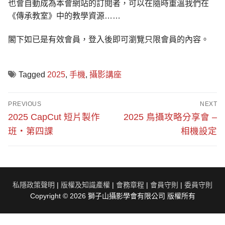
也會自動成為本會網站的訂閱者，可以在隨時重溫我們在
《傳承教室》中的教學資源……
閣下如已是有效會員，登入後即可瀏覽只限會員的內容。
Tagged
2025
,
手機
,
攝影講座
文
PREVIOUS
NEXT
章
Previous
Next
2025 CapCut 短片製作
2025 鳥攝攻略分享會 –
post:
post:
導
班・第四課
相機設定
覽
私隱政策聲明
|
版權及知識產權
|
會務章程
|
會員守則
|
委員守則
Copyright © 2026 獅子山攝影學會有限公司 版權所有