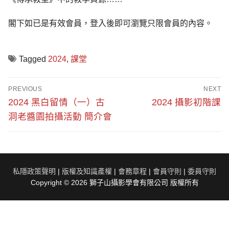
閣下如已是有效會員，登入後即可瀏覽只限會員的內容。
Tagged
2024
,
課堂
文
PREVIOUS
NEXT
章
Previous
Next
2024 黑白留情（一）古
2024 攝影初階課
post:
post:
導
洞老醬園拍攝活動 簡介會
覽
私隱政策聲明
|
版權及知識產權
|
會務章程
|
會員守則
|
委員守則
Copyright © 2026 獅子山攝影學會有限公司 版權所有