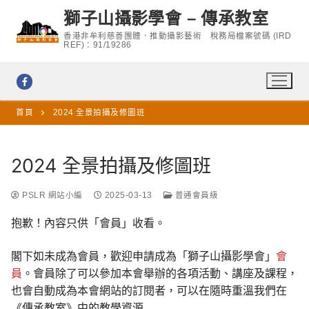
Skip
獅子山攝影學會 – 傳承教室
to
香港非牟利慈善團體．推動攝影藝術 稅務局檔案號碼 (IRD
content
REF)：91/19286
首頁
2024 全景拍攝及修圖班
2024 全景拍攝及修圖班
PSLR 網站小編
2025-03-13
普通會員級
抱歉！內容只供「會員」收看。
閣下如未成為會員，歡迎申請成為「獅子山攝影學會」
會
員
。會員除了可以參加本會舉辦的各項活動、講座及課程，
也會自動成為本會網站的訂閱者，可以在隨時重溫我們在
《傳承教室》中的教學資源……