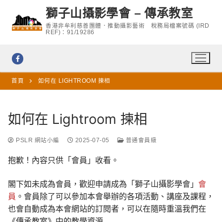
Skip
獅子山攝影學會 – 傳承教室
to
香港非牟利慈善團體．推動攝影藝術 稅務局檔案號碼 (IRD
content
REF)：91/19286
首頁
如何在 LIGHTROOM 揀相
如何在 Lightroom 揀相
PSLR 網站小編
2025-07-05
普通會員級
抱歉！內容只供「會員」收看。
閣下如未成為會員，歡迎申請成為「獅子山攝影學會」
會
員
。會員除了可以參加本會舉辦的各項活動、講座及課程，
也會自動成為本會網站的訂閱者，可以在隨時重溫我們在
《傳承教室》中的教學資源……