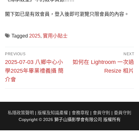
閣下如已是有效會員，登入後即可瀏覽只限會員的內容。
Tagged
2025
,
實用小貼士
文
PREVIOUS
NEXT
章
Previous
Next
2025-07-03 八鄉中心小
如何在 Lightroom 一次過
post:
post:
導
學2025年畢業禮義攝 簡
Resize 相片
介會
覽
私隱政策聲明
|
版權及知識產權
|
會務章程
|
會員守則
|
委員守則
Copyright © 2026 獅子山攝影學會有限公司 版權所有