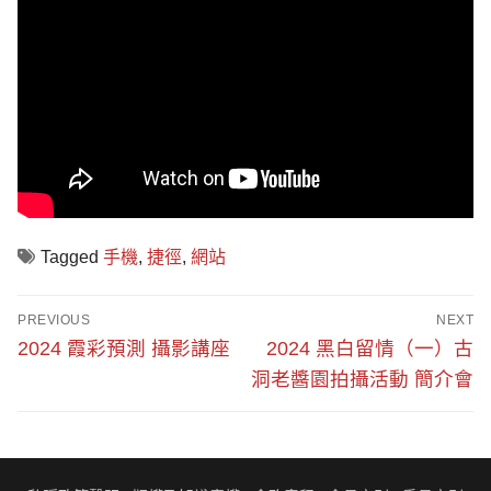
Tagged
手機
,
捷徑
,
網站
文
PREVIOUS
NEXT
章
Previous
Next
2024 霞彩預測 攝影講座
2024 黑白留情（一）古
post:
post:
導
洞老醬園拍攝活動 簡介會
覽