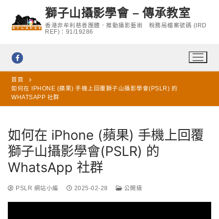
Skip
獅子山攝影學會 – 傳承教室
to
香港非牟利慈善團體．推動攝影藝術 稅務局檔案號碼 (IRD
content
REF)：91/19286
首頁
如何在 IPHONE (蘋果) 手機上回覆獅子山攝影學會(PSLR) 的
WHATSAPP 社群
如何在 iPhone (蘋果) 手機上回覆
獅子山攝影學會(PSLR) 的
WhatsApp 社群
PSLR 網站小編
2025-02-28
公開級