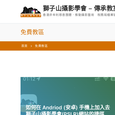
Skip
獅子山攝影學會 – 傳承教
to
香港非牟利慈善團體．推動攝影藝術 稅務局檔案號碼 (I
content
免費教區
首頁
免費教區
如何在 Andriod (安卓) 手機上加入去
獅子山攝影學會(PSLR)網站的捷徑