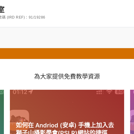
室
RD REF)：91/19286
為大家提供免費教學資源
如何在 Andriod (安卓) 手機上加入去
獅子山攝影學會(PSLR)網站的捷徑